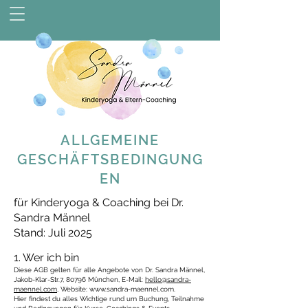
ALLGEMEINE
GESCHÄFTSBEDINGUNG
EN
für Kinderyoga & Coaching bei Dr.
Sandra Männel
Stand: Juli 2025
1. Wer ich bin
Diese AGB gelten für alle Angebote von Dr. Sandra Männel,
Jakob-Klar-Str.7, 80796 München, E-Mail:
hello@sandra-
maennel.com
, Website:
www.sandra-maennel.com
.
Hier findest du alles Wichtige rund um Buchung, Teilnahme