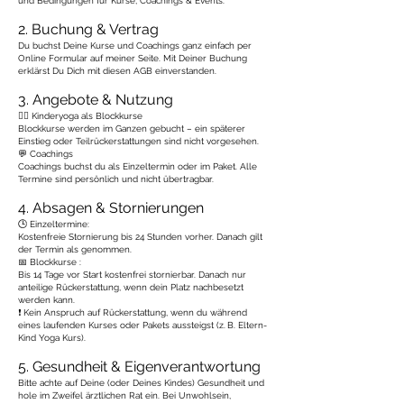
und Bedingungen für Kurse, Coachings & Events.
2. Buchung & Vertrag
Du buchst Deine Kurse und Coachings ganz einfach per
Online Formular auf meiner Seite. Mit Deiner Buchung
erklärst Du Dich mit diesen AGB einverstanden.
3. Angebote & Nutzung
🧘‍♀️ Kinderyoga als Blockkurse
Blockkurse werden im Ganzen gebucht – ein späterer
Einstieg oder Teilrückerstattungen sind nicht vorgesehen.
💬 Coachings
Coachings buchst du als Einzeltermin oder im Paket. Alle
Termine sind persönlich und nicht übertragbar.
4. Absagen & Stornierungen
🕒 Einzeltermine:
Kostenfreie Stornierung bis 24 Stunden vorher. Danach gilt
der Termin als genommen.
📅 Blockkurse :
Bis 14 Tage vor Start kostenfrei stornierbar. Danach nur
anteilige Rückerstattung, wenn dein Platz nachbesetzt
werden kann.
❗ Kein Anspruch auf Rückerstattung, wenn du während
eines laufenden Kurses oder Pakets aussteigst (z. B. Eltern-
Kind Yoga Kurs).
5. Gesundheit & Eigenverantwortung
Bitte achte auf Deine (oder Deines Kindes) Gesundheit und
hole im Zweifel ärztlichen Rat ein. Bei Unwohlsein,