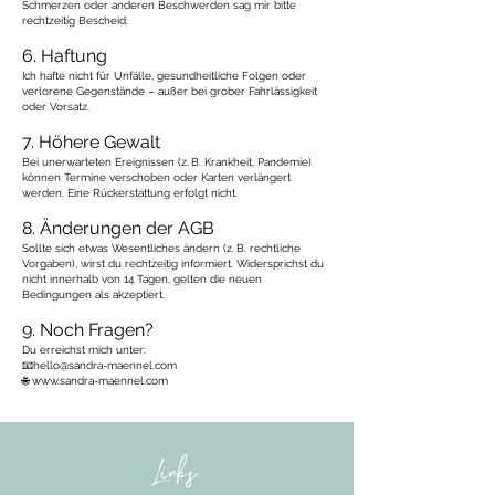
Schmerzen oder anderen Beschwerden sag mir bitte
rechtzeitig Bescheid.
6. Haftung
Ich hafte nicht für Unfälle, gesundheitliche Folgen oder
verlorene Gegenstände – außer bei grober Fahrlässigkeit
oder Vorsatz.
7. Höhere Gewalt
Bei unerwarteten Ereignissen (z. B. Krankheit, Pandemie)
können Termine verschoben oder Karten verlängert
werden. Eine Rückerstattung erfolgt nicht.
8. Änderungen der AGB
Sollte sich etwas Wesentliches ändern (z. B. rechtliche
Vorgaben), wirst du rechtzeitig informiert. Widersprichst du
nicht innerhalb von 14 Tagen, gelten die neuen
Bedingungen als akzeptiert.
9. Noch Fragen?
Du erreichst mich unter:
📧hello@sandra-maennel.com
🌐
www.sandra-maennel.com
Links